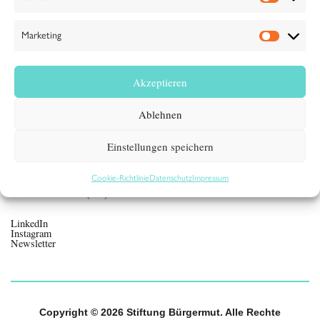
Stiftung Bürgermut
Möllendorffstraße 3
Marketing
10367 Berlin
Kontakt
Akzeptieren
Jahresberichte
Ablehnen
Presse + Medien
Einstellungen speichern
Datenschutz
Impressum
Cookie-Richtlinie
Datenschutz
Impressum
Cookie-Richtlinie (EU)
LinkedIn
Instagram
Newsletter
Copyright © 2026 Stiftung Bürgermut. Alle Rechte