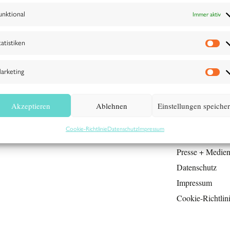
unktional
Immer aktiv
tatistiken
arketing
Akzeptieren
Ablehnen
Einstellungen speiche
Cookie-Richtlinie
Datenschutz
Impressum
Jahresberichte
Presse + Medie
Datenschutz
Impressum
Cookie-Richtlin