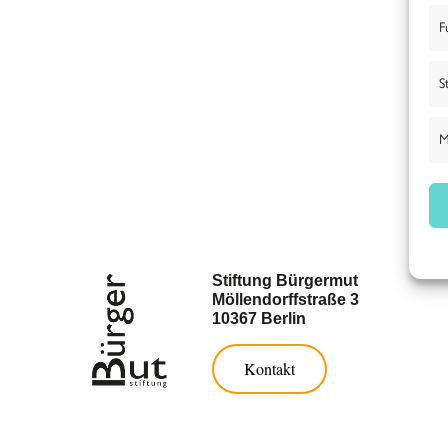
F
S
M
Stiftung Bürgermut
Möllendorffstraße 3
10367 Berlin
Kontakt