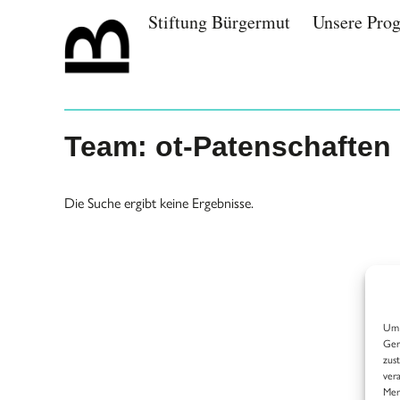
Zum
content
Stiftung Bürgermut
Unsere Pro
Inhalt
springen
Team: ot-Patenschaften
Die Suche ergibt keine Ergebnisse.
Um 
Ger
zus
ver
Mer